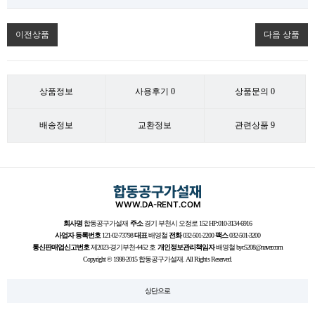
이전상품
다음 상품
상품정보
사용후기
0
상품문의
0
배송정보
교환정보
관련상품
9
회사명
합동공구가설재
주소
경기 부천시 오정로 152 HP:010-3134-6916
사업자 등록번호
121-02-73798
대표
배영철
전화
032-501-2200
팩스
032-501-3200
통신판매업신고번호
제2023-경기부천-4452 호
개인정보관리책임자
배영철 byc5208@naver.com
Copyright © 1998-2015 합동공구가설재. All Rights Reserved.
상단으로