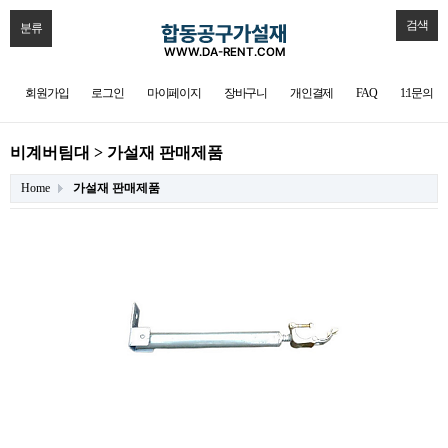
검색
분류
회원가입
로그인
마이페이지
장바구니
개인결제
FAQ
1:1문의
비계버팀대 > 가설재 판매제품
Home
가설재 판매제품