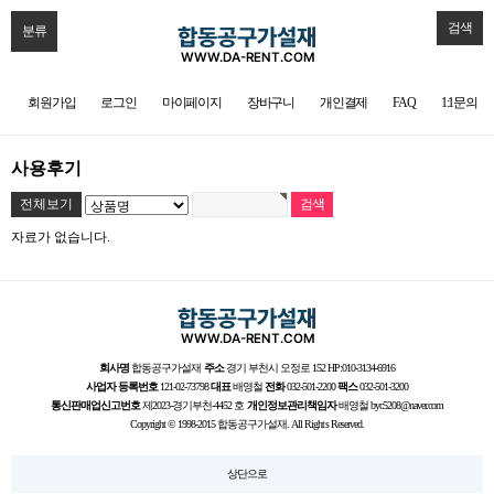
검색
분류
회원가입
로그인
마이페이지
장바구니
개인결제
FAQ
1:1문의
사용후기
전체보기
자료가 없습니다.
회사명
합동공구가설재
주소
경기 부천시 오정로 152 HP:010-3134-6916
사업자 등록번호
121-02-73798
대표
배영철
전화
032-501-2200
팩스
032-501-3200
통신판매업신고번호
제2023-경기부천-4452 호
개인정보관리책임자
배영철 byc5208@naver.com
Copyright © 1998-2015 합동공구가설재. All Rights Reserved.
상단으로