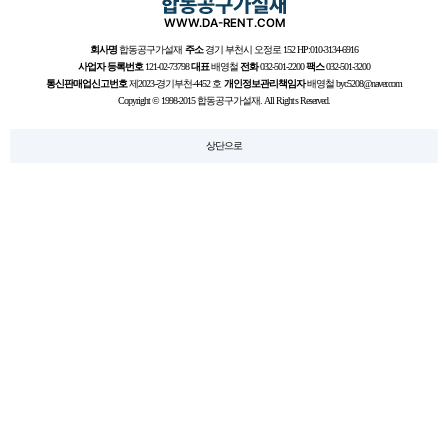
회사명
합동공구가설재
주소
경기 부천시 오정로 152 HP:010-3134-6916
사업자 등록번호
121-02-73798
대표
배영철
전화
032-501-2200
팩스
032-501-3200
통신판매업신고번호
제2023-경기부천-4452 호
개인정보관리책임자
배영철 byc5208@naver.com
Copyright © 1998-2015 합동공구가설재. All Rights Reserved.
상단으로