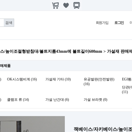
회원가입
로그인
스/높이조절형받침대/볼트지름43mm에 볼트길이600mm > 가설재 판매
판매제품
)
OK시스템비계 (16)
가설재 기타 (10)
유공발판(안전발판)
EGI휀
(16)
단관(
(11)
)
클램프 류 (14)
가설 난간대 (6)
가설 브라켓 (0)
잭베이스/자키베이스/높이