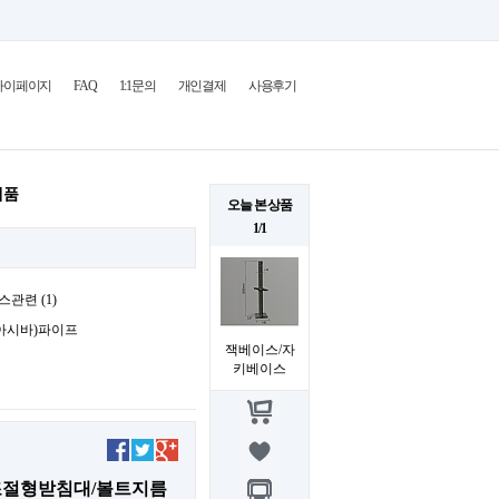
마이페이지
FAQ
1:1문의
개인결제
사용후기
제품
오늘 본 상품
1/1
스관련 (1)
아시바)파이프
잭베이스/자
키베이스
조절형받침대/볼트지름