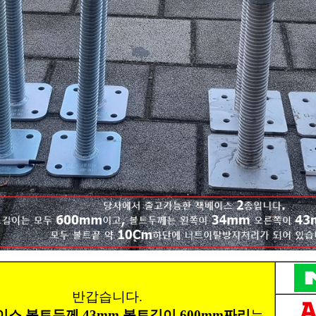
반갑습니다.
스 볼트두께 43mm 볼트길이 600mm짜리
는