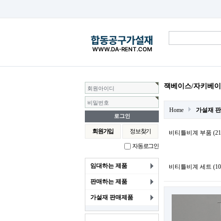
잭베이스/자키베이
회원아이디
비밀번호
Home
가설재 
회원가입
정보찾기
비티틀비계 부품 (21
자동로그인
임대하는 제품
비티틀비계 세트 (10
판매하는 제품
가설재 판매제품