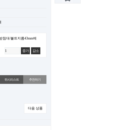
제
받침대/볼트지름43mm에
증가
감소
위시리스트
추천하기
다음 상품