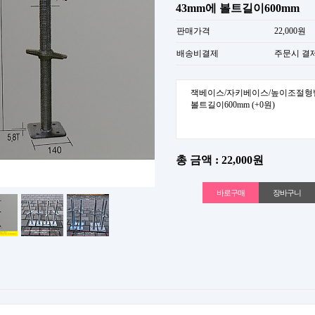
43mm에 볼트길이600mm
판매가격
22,000원
배송비결제
주문시 결
잭베이스/자키베이스/높이조절형
볼트길이600mm
(+0원)
총 금액 : 22,000원