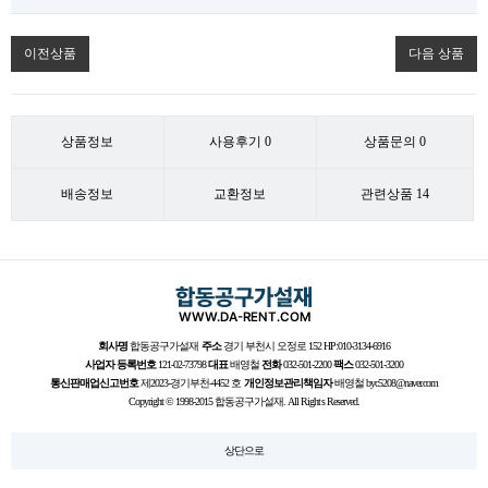
이전상품
다음 상품
상품정보
사용후기
0
상품문의
0
배송정보
교환정보
관련상품
14
회사명
합동공구가설재
주소
경기 부천시 오정로 152 HP:010-3134-6916
사업자 등록번호
121-02-73798
대표
배영철
전화
032-501-2200
팩스
032-501-3200
통신판매업신고번호
제2023-경기부천-4452 호
개인정보관리책임자
배영철 byc5208@naver.com
Copyright © 1998-2015 합동공구가설재. All Rights Reserved.
상단으로