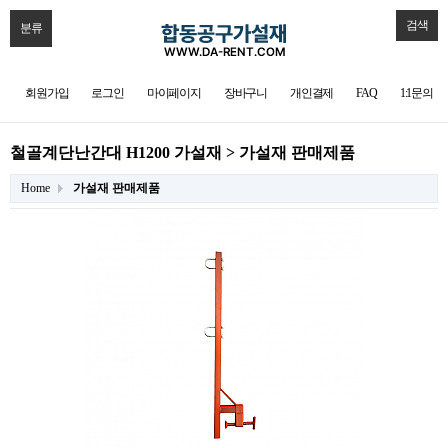
검색
분류
회원가입
로그인
마이페이지
장바구니
개인결제
FAQ
1:1문의
철골계단난간대 H1200 가설재 > 가설재 판매제품
Home
가설재 판매제품